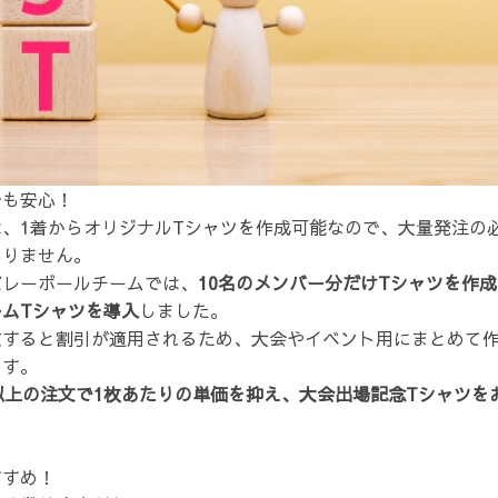
でも安心！
、1着からオリジナルTシャツを作成可能なので、大量発注の
ありません。
バレーボールチームでは、
10名のメンバー分だけTシャツを作
ムTシャツを導入
しました。
文すると割引が適用されるため、大会やイベント用にまとめて
ます。
着以上の注文で1枚あたりの単価を抑え、大会出場記念Tシャツを
。
すすめ！