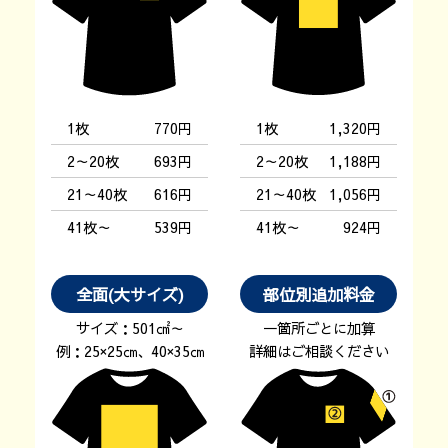
1枚
770円
1枚
1,320円
2～20枚
693円
2～20枚
1,188円
21～40枚
616円
21～40枚
1,056円
41枚～
539円
41枚～
924円
全面(大サイズ)
部位別追加料金
サイズ：501㎠～
一箇所ごとに加算
例：25×25㎝、40×35㎝
詳細はご相談ください